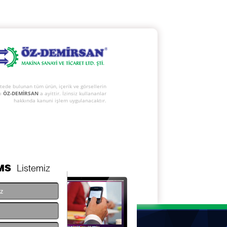
itede bulunan tüm ürün, içerik ve görsellerin
rı
ÖZ-DEMİRSAN
a ayittir. İzinsiz kullananlar
hakkında kanuni işlem uygulanacaktır.