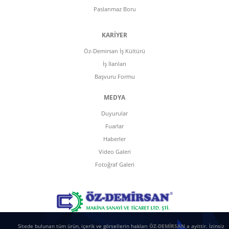
Paslanmaz Boru
KARİYER
Öz-Demirsan İş Kültürü
İş İlanları
Başvuru Formu
MEDYA
Duyurular
Fuarlar
Haberler
Video Galeri
Fotoğraf Galeri
Sitede bulunan tüm ürün, içerik ve görsellerin hakları
ÖZ-DEMİRSAN
a ayittir. İzinsiz