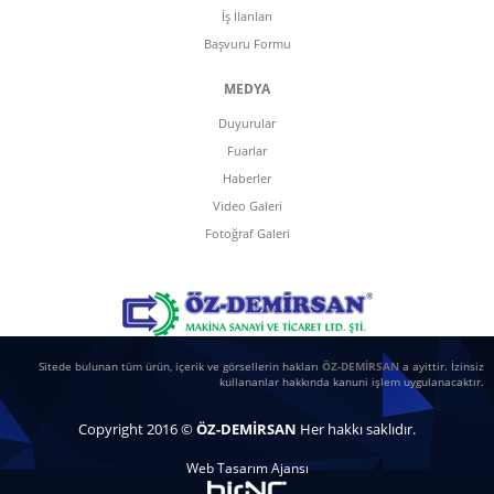
İş İlanları
Başvuru Formu
MEDYA
Duyurular
Fuarlar
Haberler
Video Galeri
Fotoğraf Galeri
Sitede bulunan tüm ürün, içerik ve görsellerin hakları
ÖZ-DEMİRSAN
a ayittir. İzinsiz
kullananlar hakkında kanuni işlem uygulanacaktır.
Copyright 2016 ©
ÖZ-DEMİRSAN
Her hakkı saklıdır.
Web Tasarım Ajansı