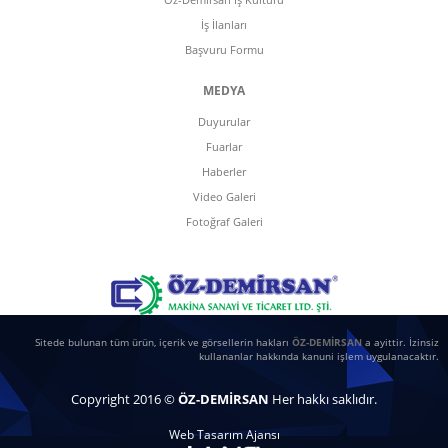
İş İlanları
Başvuru Formu
MEDYA
Duyurular
Fuarlar
Haberler
Video Galeri
Fotoğraf Galeri
Sitede bulunan tüm ürün, içerik ve görsellerin hakları
ÖZ-DEMİRSAN
a ayittir. İzinsiz
kullananlar hakkında kanuni işlem uygulanacaktır.
Copyright 2016 ©
ÖZ-DEMİRSAN
Her hakkı saklıdır.
Web Tasarım Ajansı