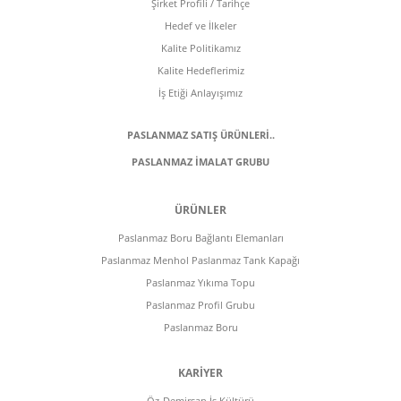
Şirket Profili / Tarihçe
Hedef ve İlkeler
Kalite Politikamız
Kalite Hedeflerimiz
İş Etiği Anlayışımız
PASLANMAZ SATIŞ ÜRÜNLERİ..
PASLANMAZ İMALAT GRUBU
ÜRÜNLER
Paslanmaz Boru Bağlantı Elemanları
Paslanmaz Menhol Paslanmaz Tank Kapağı
Paslanmaz Yıkıma Topu
Paslanmaz Profil Grubu
Paslanmaz Boru
KARİYER
Öz-Demirsan İş Kültürü